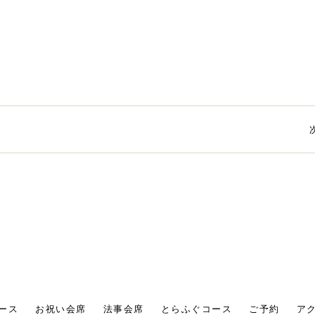
ース
お祝い会席
法事会席
とらふぐコース
ご予約
ア