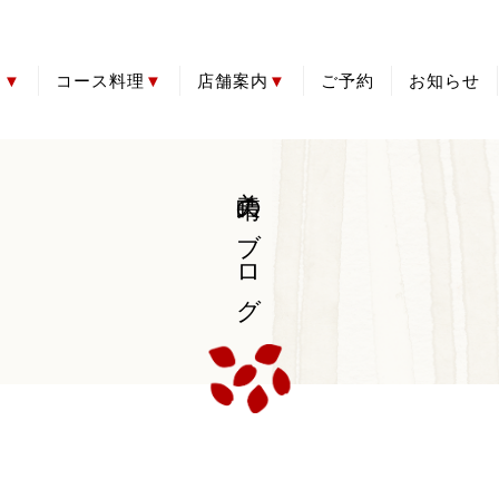
き
コース料理
店舗案内
ご予約
お知らせ
全品
ト
品
・飲物
旬の会席コース
お祝い会席
法事会席
とらふぐコース
アクセス
お食い初め
【持帰】お赤飯
美晴のブログ