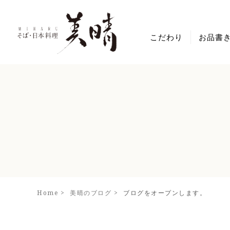
こだわり
お品書
メニュー
そば
丼・セッ
夜の御膳
刺身・一
デザート
Home
美晴のブログ
ブログをオープンします。