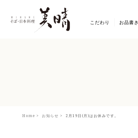
こだわり
お品書
メニュー
そば
丼・セッ
夜の御膳
刺身・一
デザート
Home
お知らせ
2月19日(月)はお休みです。